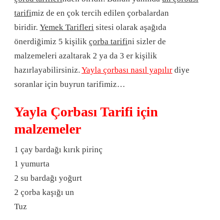
tarifi
miz de en çok tercih edilen çorbalardan
biridir.
Yemek Tarifleri
sitesi olarak aşağıda
önerdiğimiz 5 kişilik
çorba tarifi
ni sizler de
malzemeleri azaltarak 2 ya da 3 er kişilik
hazırlayabilirsiniz.
Yayla çorbası nasıl yapılır
diye
soranlar için buyrun tarifimiz…
Yayla Çorbası Tarifi için
malzemeler
1 çay bardağı kırık pirinç
1 yumurta
2 su bardağı yoğurt
2 çorba kaşığı un
Tuz