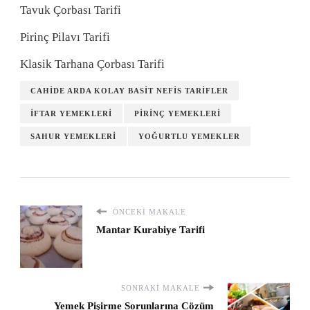
Tavuk Çorbası Tarifi
Pirinç Pilavı Tarifi
Klasik Tarhana Çorbası Tarifi
CAHIDE ARDA KOLAY BASIT NEFIS TARIFLER
İFTAR YEMEKLERI
PIRINÇ YEMEKLERI
SAHUR YEMEKLERI
YOĞURTLU YEMEKLER
ÖNCEKI MAKALE
Mantar Kurabiye Tarifi
SONRAKI MAKALE
Yemek Pişirme Sorunlarına Cözüm