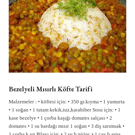
Bezelyeli Mısırlı Köfte Tarifi
Malzemeler : • köftesi için: • 350 gr.kıyma • 1 yumurta
• 1 soğan • 1 tutam kekik,tuz,karabiber Sosu için: • 1
kase bezelye • 1 çorba kaşığı domates salçası • 2
domates • 1 su bardağı mısır 1 soğan • 3 diş sarımsak •
1 çorba k.un Pilavı için: • 2 su b.pirinç • 1 çay b.arpa