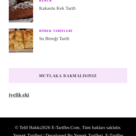
KEKLR
Kakaolu Kek Tarifi
BÖREK TARIFLERI
Su Böreği Tarifi
MUTLAKA BAKMALISINIZ
iyelik eki
© Telif Hakkı2026
E-Tarifler.Com
. Tüm hakları saklıdır.
Yemek Tarifleri | Developed By
Yemek Tarifleri
. E-Tarifler