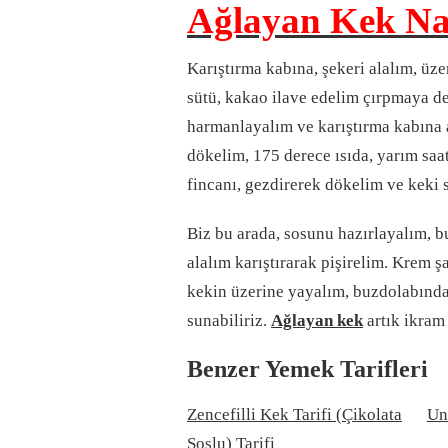
Ağlayan Kek Nas
Karıştırma kabına, şekeri alalım, üz
sütü, kakao ilave edelim çırpmaya d
harmanlayalım ve karıştırma kabına 
dökelim, 175 derece ısıda, yarım saat
fincanı, gezdirerek dökelim ve keki
Biz bu arada, sosunu hazırlayalım, b
alalım karıştırarak pişirelim. Krem ş
kekin üzerine yayalım, buzdolabında 
sunabiliriz.
Ağlayan kek
artık ikram 
Benzer Yemek Tarifleri
Zencefilli Kek Tarifi (Çikolata
Un
Soslu) Tarifi