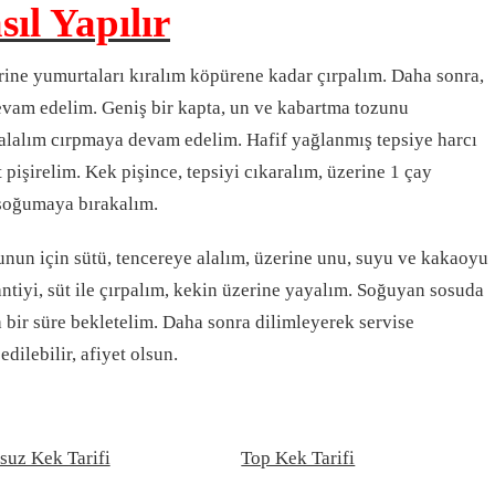
ıl Yapılır
erine yumurtaları kıralım köpürene kadar çırpalım. Daha sonra,
evam edelim. Geniş bir kapta, un ve kabartma tozunu
alalım cırpmaya devam edelim. Hafif yağlanmış tepsiye harcı
 pişirelim. Kek pişince, tepsiyi cıkaralım, üzerine 1 çay
 soğumaya bırakalım.
unun için sütü, tencereye alalım, üzerine unu, suyu ve kakaoyu
antiyi, süt ile çırpalım, kekin üzerine yayalım. Soğuyan sosuda
bir süre bekletelim. Daha sonra dilimleyerek servise
edilebilir, afiyet olsun.
suz Kek Tarifi
Top Kek Tarifi