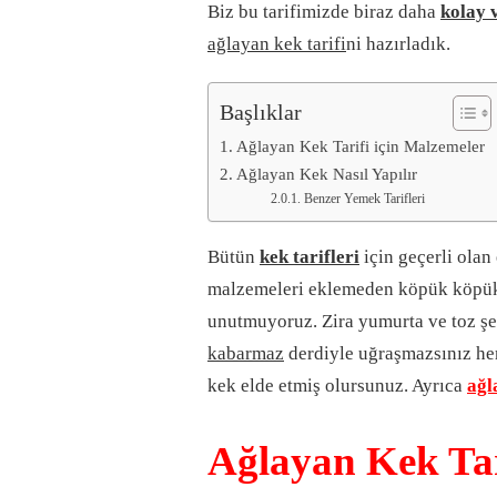
Biz bu tarifimizde biraz daha
kolay v
ağlayan kek tarifi
ni hazırladık.
Başlıklar
Ağlayan Kek Tarifi için Malzemeler
Ağlayan Kek Nasıl Yapılır
Benzer Yemek Tarifleri
Bütün
kek tarifleri
için geçerli olan
malzemeleri eklemeden köpük köpük o
unutmuyoruz. Zira yumurta ve toz ş
kabarmaz
derdiyle uğraşmazsınız hem
kek elde etmiş olursunuz. Ayrıca
ağl
Ağlayan Kek Tar