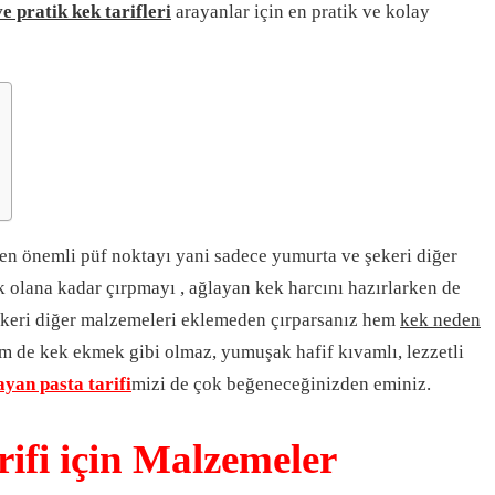
e pratik kek tarifleri
arayanlar için en pratik ve kolay
 en önemli püf noktayı yani sadece yumurta ve şekeri diğer
lana kadar çırpmayı , ağlayan kek harcını hazırlarken de
ekeri diğer malzemeleri eklemeden çırparsanız hem
kek neden
 de kek ekmek gibi olmaz, yumuşak hafif kıvamlı, lezzetli
ayan pasta tarifi
mizi de çok beğeneceğinizden eminiz.
ifi için Malzemeler