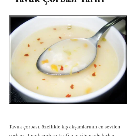
Tavuk çorbası, özellikle kış akşamlarının en sevilen
çorbası. Tavuk çorbası tarifi için sitemizde birkaç