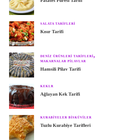
Patates Püresi Tarifi
SALATA TARIFLERI
Kısır Tarifi
DENIZ ÜRÜNLERI TARIFLERI
MAKARNALAR PILAVLAR
Hamsili Pilav Tarifi
KEKLR
Ağlayan Kek Tarifi
KURABIYELER BISKÜVILER
Tuzlu Kurabiye Tarifleri