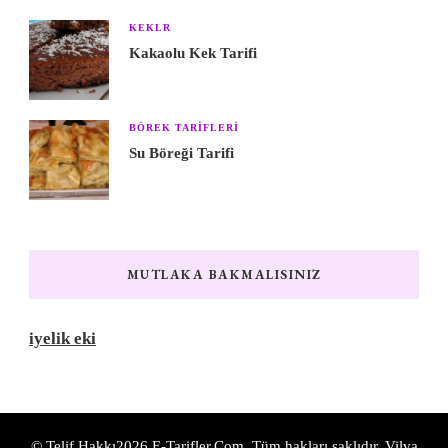
KEKLR
Kakaolu Kek Tarifi
BÖREK TARIFLERI
Su Böreği Tarifi
MUTLAKA BAKMALISINIZ
iyelik eki
© Telif Hakkı2026
E-Tarifler.Com
. Tüm hakları saklıdır.
Vilva