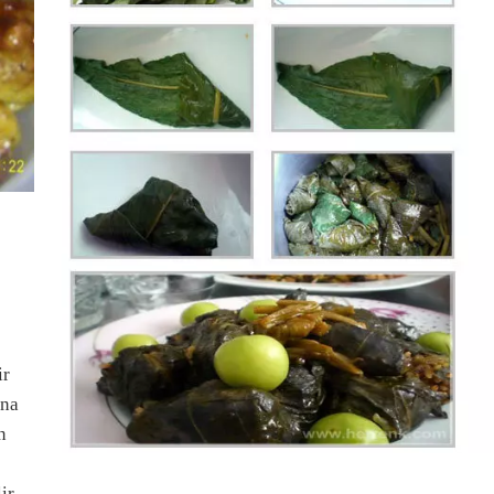
ir
ina
n
ir.