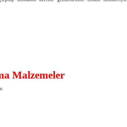
lma Malzemeler
an