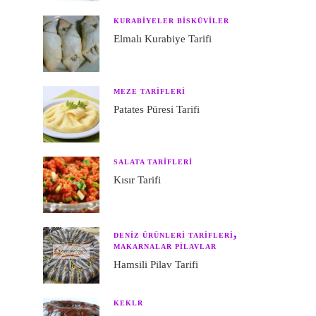
KURABIYELER BISKÜVILER
Elmalı Kurabiye Tarifi
MEZE TARIFLERI
Patates Püresi Tarifi
SALATA TARIFLERI
e
Kısır Tarifi
a
DENIZ ÜRÜNLERI TARIFLERI
MAKARNALAR PILAVLAR
?
Hamsili Pilav Tarifi
KEKLR