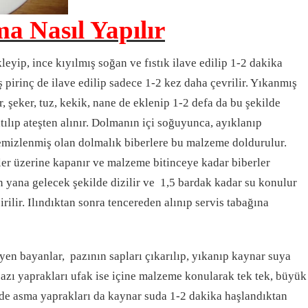
a Nasıl Yapılır
eyip, ince kıyılmış soğan ve fıstık ilave edilip 1-2 dakika
ş pirinç de ilave edilip sadece 1-2 kez daha çevrilir. Yıkanmış
, şeker, tuz, kekik, nane de eklenip 1-2 defa da bu şekilde
atılıp ateşten alınır. Dolmanın içi soğuyunca, ayıklanıp
temizlenmiş olan dolmalık biberlere bu malzeme doldurulur.
ler üzerine kapanır ve malzeme bitinceye kadar biberler
an yana gelecek şekilde dizilir ve 1,5 bardak kadar su konulur
irilir. Ilındıktan sonra tencereden alınıp servis tabağına
yen bayanlar, pazının sapları çıkarılıp, yıkanıp kaynar suya
pazı yaprakları ufak ise içine malzeme konularak tek tek, büyük
kilde asma yaprakları da kaynar suda 1-2 dakika haşlandıktan