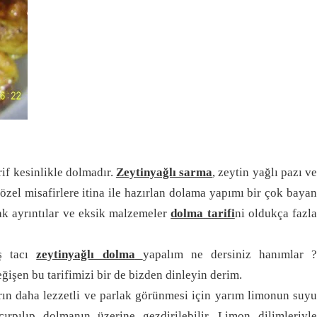
rif kesinlikle dolmadır.
Zeytinyağlı sarma
, zeytin yağlı pazı v
 özel misafirlere itina ile hazırlan dolama yapımı bir çok bayan
ak ayrıntılar ve eksik malzemeler
dolma tarifi
ni oldukça fazl
aş tacı
zeytinyağlı dolma
yapalım ne dersiniz hanımlar 
işen bu tarifimizi bir de bizden dinleyin derim.
rın daha lezzetli ve parlak görünmesi için yarım limonun suyu
ırpılıp dolmanın üzerine gezdirilebilir. Limon dilimleriyle