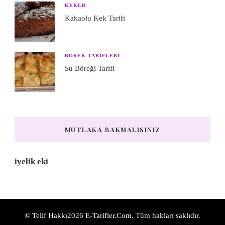
KEKLR
Kakaolu Kek Tarifi
BÖREK TARIFLERI
Su Böreği Tarifi
MUTLAKA BAKMALISINIZ
iyelik eki
© Telif Hakkı2026
E-Tarifler.Com
. Tüm hakları saklıdır.