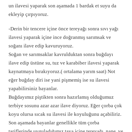
un ilavesi yaparak son aşamada 1 bardak et suyu da
ekleyip çırpıyoruz.
-Derin bir tencere içine önce tereyağı sonra sıvı yağı
ilavesi yaparak içine ince doğranmış sarımsak ve
soğanı ilave edip kavuruyoruz.
Soğan ve sarımsaklar kavrulduktan sonra buğdayı
ilave edip üstüne su, tuz ve karabiber ilavesi yaparak
kaynatmaya bırakıyoruz.( ortalama yarım saat) Not
eğer buğday diri ise yani pişmemiş ise su ilavesi
yapabilirsiniz bayanlar.
Buğdayımız piştikten sonra hazırlamış olduğumuz
terbiye sosunu azar azar ilave diyoruz. Eğer çorba çok
koyu olursa sıcak su ilavesi ile koyuluğunu açabiliriz.
Son aşamada bayanlar genellikle tüm çorba
tariflerinde uyguladığımız tava içine tereyağı, nane, ve