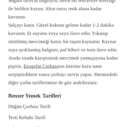
Soğanı incecik doğrayın; derin bir tencereye tereyağı
ile birlikte koyun. Altın sarısı renk alana kadar
kavurun.
Salçayı katın. Güzel kokusu gelene kadar 1-2 dakika
kavurun. Et suyunu veya suyu ilave edin. Yıkanıp
süzülmüş mercimeği katın, bir taşım kaynatın. Kaynar
suya ayıklanmış bulguru, pul biberi ve tuzu ilave edin.
Arada sırada karıştırarak mercimek yumuşayana kadar
pişirin.
Ezogelin Çorbası
nın üzerine kuru nane
serpiştirdikten sonra çorbayı servis yapın. Sitemizdeki
diğer çorba tariflerimize de göz atabilirsiniz.
Benzer Yemek Tarifleri
Düğün Çorbası Tarifi
Testi Kebabı Tarifi