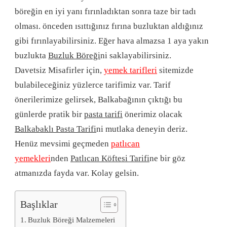
böreğin en iyi yanı fırınladıktan sonra taze bir tadı
olması. önceden ısıttığınız fırına buzluktan aldığınız
gibi fırınlayabilirsiniz. Eğer hava almazsa 1 aya yakın
buzlukta
Buzluk Böreği
ni saklayabilirsiniz.
Davetsiz Misafirler için,
yemek tarifleri
sitemizde
bulabileceğiniz yüzlerce tarifimiz var. Tarif
önerilerimize gelirsek, Balkabağının çıktığı bu
günlerde pratik bir
pasta tarifi
önerimiz olacak
Balkabaklı Pasta Tarifi
ni mutlaka deneyin deriz.
Henüz mevsimi geçmeden
patlıcan
yemekleri
nden
Patlıcan Köftesi Tarifi
ne bir göz
atmanızda fayda var. Kolay gelsin.
Başlıklar
Buzluk Böreği Malzemeleri