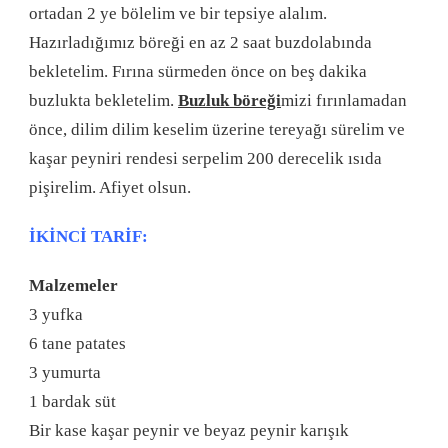
ortadan 2 ye bölelim ve bir tepsiye alalım.
Hazırladığımız böreği en az 2 saat buzdolabında
bekletelim. Fırına sürmeden önce on beş dakika
buzlukta bekletelim.
Buzluk böreği
mizi fırınlamadan
önce, dilim dilim keselim üzerine tereyağı sürelim ve
kaşar peyniri rendesi serpelim 200 derecelik ısıda
pişirelim. Afiyet olsun.
İKİNCİ TARİF:
Malzemeler
3 yufka
6 tane patates
3 yumurta
1 bardak süt
Bir kase kaşar peynir ve beyaz peynir karışık