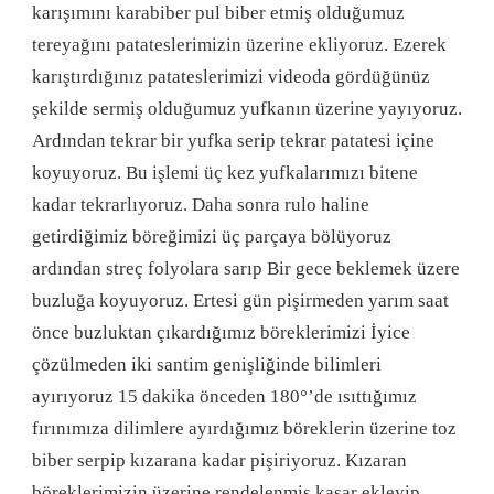
karışımını karabiber pul biber etmiş olduğumuz
tereyağını patateslerimizin üzerine ekliyoruz. Ezerek
karıştırdığınız patateslerimizi videoda gördüğünüz
şekilde sermiş olduğumuz yufkanın üzerine yayıyoruz.
Ardından tekrar bir yufka serip tekrar patatesi içine
koyuyoruz. Bu işlemi üç kez yufkalarımızı bitene
kadar tekrarlıyoruz. Daha sonra rulo haline
getirdiğimiz böreğimizi üç parçaya bölüyoruz
ardından streç folyolara sarıp Bir gece beklemek üzere
buzluğa koyuyoruz. Ertesi gün pişirmeden yarım saat
önce buzluktan çıkardığımız böreklerimizi İyice
çözülmeden iki santim genişliğinde bilimleri
ayırıyoruz 15 dakika önceden 180°’de ısıttığımız
fırınımıza dilimlere ayırdığımız böreklerin üzerine toz
biber serpip kızarana kadar pişiriyoruz. Kızaran
böreklerimizin üzerine rendelenmiş kaşar ekleyip