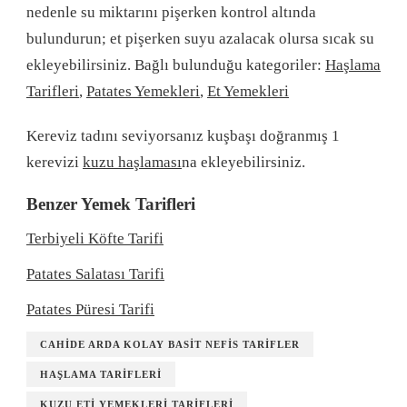
nedenle su miktarını pişerken kontrol altında
bulundurun; et pişerken suyu azalacak olursa sıcak su
ekleyebilirsiniz. Bağlı bulunduğu kategoriler:
Haşlama
Tarifleri
,
Patates Yemekleri
,
Et Yemekleri
Kereviz tadını seviyorsanız kuşbaşı doğranmış 1
kerevizi
kuzu haşlaması
na ekleyebilirsiniz.
Benzer Yemek Tarifleri
Terbiyeli Köfte Tarifi
Patates Salatası Tarifi
Patates Püresi Tarifi
CAHIDE ARDA KOLAY BASIT NEFIS TARIFLER
HAŞLAMA TARIFLERI
KUZU ETI YEMEKLERI TARIFLERI