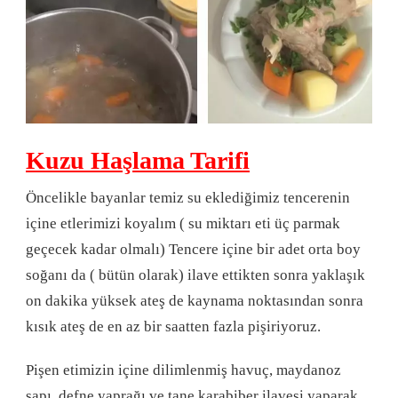
Kuzu Haşlama Tarifi
Öncelikle bayanlar temiz su eklediğimiz tencerenin
içine etlerimizi koyalım ( su miktarı eti üç parmak
geçecek kadar olmalı) Tencere içine bir adet orta boy
soğanı da ( bütün olarak) ilave ettikten sonra yaklaşık
on dakika yüksek ateş de kaynama noktasından sonra
kısık ateş de en az bir saatten fazla pişiriyoruz.
Pişen etimizin içine dilimlenmiş havuç, maydanoz
sapı, defne yaprağı ve tane karabiber ilavesi yaparak