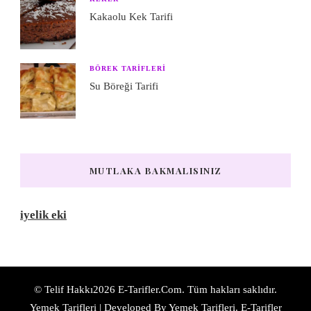
Kakaolu Kek Tarifi
BÖREK TARIFLERI
Su Böreği Tarifi
MUTLAKA BAKMALISINIZ
iyelik eki
© Telif Hakkı2026
E-Tarifler.Com
. Tüm hakları saklıdır.
Yemek Tarifleri | Developed By
Yemek Tarifleri
. E-Tarifler