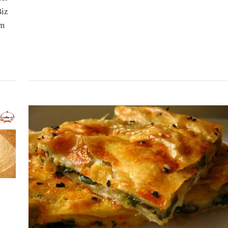
Biz
ım