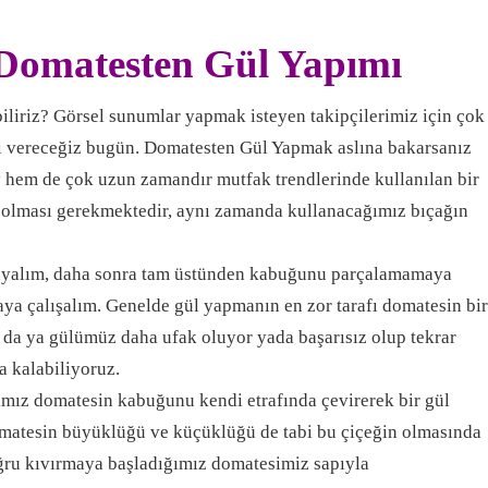
Domatesten Gül Yapımı
iliriz? Görsel sunumlar yapmak isteyen takipçilerimiz için çok
ni vereceğiz bugün. Domatesten Gül Yapmak aslına bakarsanız
y hem de çok uzun zamandır mutfak trendlerinde kullanılan bir
t olması gerekmektedir, aynı zamanda kullanacağımız bıçağın
kayalım, daha sonra tam üstünden kabuğunu parçalamamaya
ya çalışalım. Genelde gül yapmanın en zor tarafı domatesin bir
 da ya gülümüz daha ufak oluyor yada başarısız olup tekrar
 kalabiliyoruz.
ımız domatesin kabuğunu kendi etrafında çevirerek bir gül
omatesin büyüklüğü ve küçüklüğü de tabi bu çiçeğin olmasında
oğru kıvırmaya başladığımız domatesimiz sapıyla