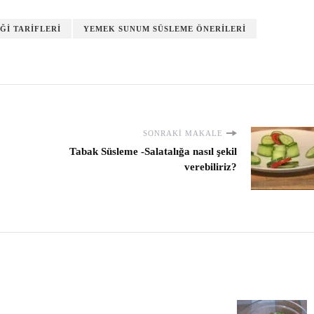
I TARIFLERI
YEMEK SUNUM SÜSLEME ÖNERILERI
SONRAKI MAKALE
Tabak Süsleme -Salatalığa nasıl şekil
verebiliriz?