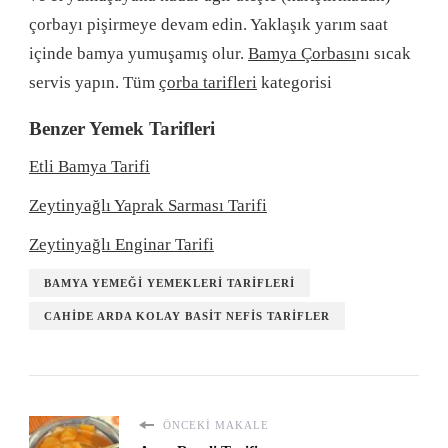
çorbayı pişirmeye devam edin. Yaklaşık yarım saat
içinde bamya yumuşamış olur.
Bamya Çorbası
nı sıcak
servis yapın. Tüm
çorba tarifleri
kategorisi
Benzer Yemek Tarifleri
Etli Bamya Tarifi
Zeytinyağlı Yaprak Sarması Tarifi
Zeytinyağlı Enginar Tarifi
BAMYA YEMEĞI YEMEKLERI TARIFLERI
CAHIDE ARDA KOLAY BASIT NEFIS TARIFLER
ÖNCEKI MAKALE