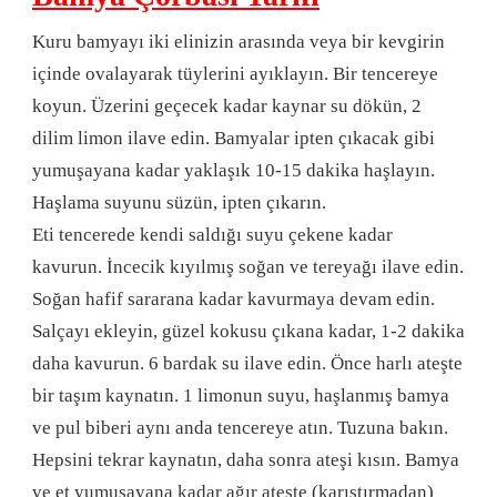
Kuru bamyayı iki elinizin arasında veya bir kevgirin
içinde ovalayarak tüylerini ayıklayın. Bir tencereye
koyun. Üzerini geçecek kadar kaynar su dökün, 2
dilim limon ilave edin. Bamyalar ipten çıkacak gibi
yumuşayana kadar yaklaşık 10-15 dakika haşlayın.
Haşlama suyunu süzün, ipten çıkarın.
Eti tencerede kendi saldığı suyu çekene kadar
kavurun. İncecik kıyılmış soğan ve tereyağı ilave edin.
Soğan hafif sararana kadar kavurmaya devam edin.
Salçayı ekleyin, güzel kokusu çıkana kadar, 1-2 dakika
daha kavurun. 6 bardak su ilave edin. Önce harlı ateşte
bir taşım kaynatın. 1 limonun suyu, haşlanmış bamya
ve pul biberi aynı anda tencereye atın. Tuzuna bakın.
Hepsini tekrar kaynatın, daha sonra ateşi kısın. Bamya
ve et yumuşayana kadar ağır ateşte (karıştırmadan)