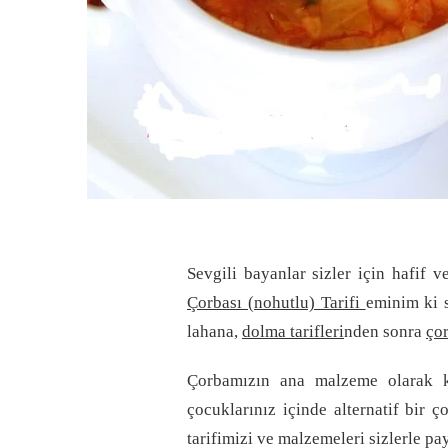
Sevgili bayanlar sizler için hafif 
Çorbası (nohutlu) Tarifi
eminim ki s
lahana,
dolma tarifleri
nden sonra
çor
Çorbamızın ana malzeme olarak ku
çocuklarınız içinde alternatif bir ç
tarifimizi ve malzemeleri sizlerle p