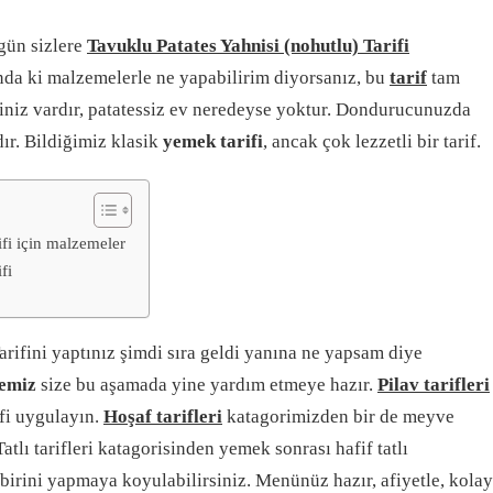
gün sizlere
Tavuklu Patates Yahnisi (nohutlu) Tarifi
nda ki malzemelerle ne yapabilirim diyorsanız, bu
tarif
tam
iniz vardır, patatessiz ev neredeyse yoktur. Dondurucunuzda
r. Bildiğimiz klasik
yemek tarifi
, ancak çok lezzetli bir tarif.
ifi için malzemeler
fi
arifini yaptınız şimdi sıra geldi yanına ne yapsam diye
temiz
size bu aşamada yine yardım etmeye hazır.
Pilav tarifleri
fi uygulayın.
Hoşaf tarifleri
katagorimizden bir de meyve
tlı tarifleri katagorisinden yemek sonrası hafif tatlı
birini yapmaya koyulabilirsiniz. Menünüz hazır, afiyetle, kolay