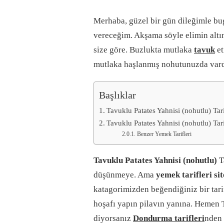
Merhaba, güzel bir gün dileğimle bu
vereceğim. Akşama söyle elimin altı
size göre. Buzlukta mutlaka
tavuk
et
mutlaka haşlanmış nohutunuzda vardı
Başlıklar
Tavuklu Patates Yahnisi (nohutlu) Tar
Tavuklu Patates Yahnisi (nohutlu) Tari
Benzer Yemek Tarifleri
Tavuklu Patates Yahnisi (nohutlu)
T
düşünmeye. Ama
yemek tarifleri si
katagorimizden beğendiğiniz bir tari
hoşafı yapın pilavın yanına. Hemen Ta
diyorsanız
Dondurma tarifleri
nden 