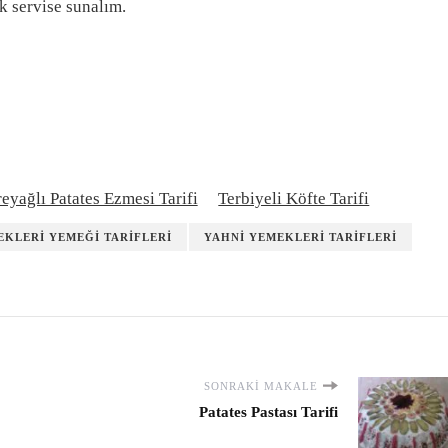
ak servise sunalım.
eyağlı Patates Ezmesi Tarifi
Terbiyeli Köfte Tarifi
EKLERI YEMEĞI TARIFLERI
YAHNI YEMEKLERI TARIFLERI
SONRAKI MAKALE
Patates Pastası Tarifi