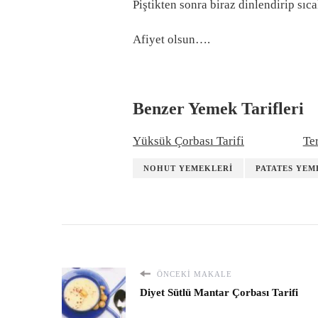
Piştikten sonra biraz dinlendirip sıc
Afiyet olsun….
Benzer Yemek Tarifleri
Yüksük Çorbası Tarifi
Ter
NOHUT YEMEKLERI
PATATES YEM
ÖNCEKI MAKALE
Diyet Sütlü Mantar Çorbası Tarifi