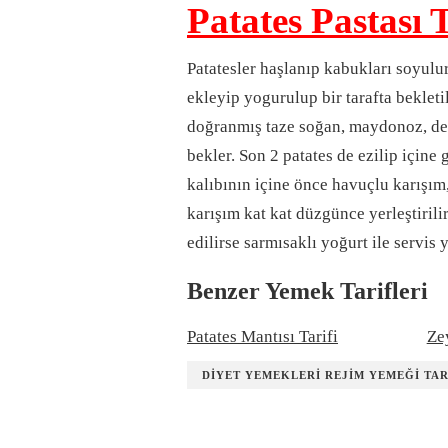
Patates Pastası T
Patatesler haşlanıp kabukları soyulur
ekleyip yogurulup bir tarafta bekletil
doğranmış taze soğan, maydonoz, der
bekler. Son 2 pa­tates de ezilip içine
kalıbının içine önce havuçlu karışım
karışım kat kat düzgünce yerleştirilir
edilirse sarmısaklı yoğurt ile servis y
Benzer Yemek Tarifleri
Patates Mantısı Tarifi
Zey
DIYET YEMEKLERI REJIM YEMEĞI TAR