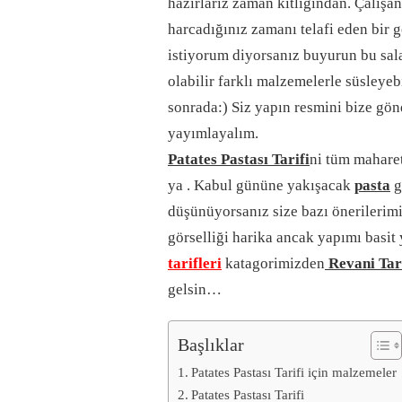
hazırlarız zaman kıtlığından. Çalışa
harcadığınız zamanı telafi eden bir 
istiyorum diyorsanız buyurun bu sala
olabilir farklı malzemelerle süsleyeb
sonrada:) Siz yapın resmini bize gönd
yayımlayalım.
Patates Pastası Tarifi
ni tüm maharet
ya . Kabul gününe yakışacak
pasta
g
düşünüyorsanız size bazı önerilerim
görselliği harika ancak yapımı basit 
tarifleri
katagorimizden
Revani Tari
gelsin…
Başlıklar
Patates Pastası Tarifi için malzemeler
Patates Pastası Tarifi