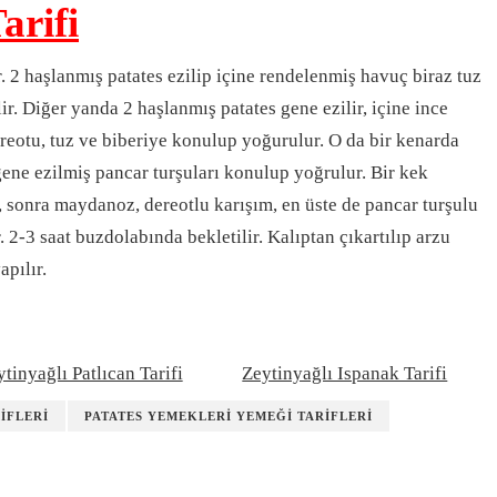
arifi
. 2 haşlanmış patates ezilip içine rendelenmiş havuç biraz tuz
ir. Diğer yanda 2 haşlanmış patates gene ezilir, içine ince
eotu, tuz ve bi­beriye konulup yoğurulur. O da bir kenarda
 gene ezilmiş pancar turşuları konulup yoğ­rulur. Bir kek
, sonra may­danoz, dereotlu karışım, en üste de pancar turşulu
. 2-3 saat buzdolabında bekletilir. Ka­lıptan çıkartılıp arzu
apılır.
tinyağlı Patlıcan Tarifi
Zeytinyağlı Ispanak Tarifi
IFLERI
PATATES YEMEKLERI YEMEĞI TARIFLERI