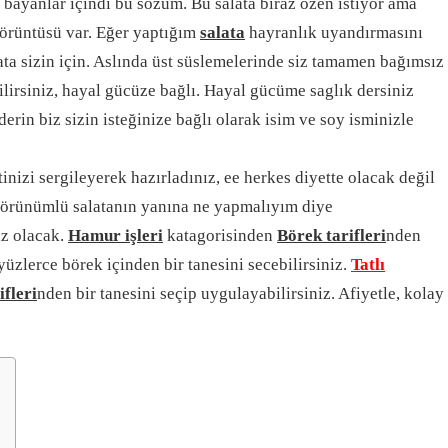
n bayanlar içindi bu sözüm. Bu salata biraz özen istiyor ama
görüntüsü var. Eğer yaptığım
salata
hayranlık uyandırmasını
ta sizin için. Aslında üst süslemelerinde siz tamamen bağımsız
ilirsiniz, hayal gücüze bağlı. Hayal gücüme saglık dersiniz
erin biz sizin isteğinize bağlı olarak isim ve soy isminizle
inizi sergileyerek hazırladınız, ee herkes diyette olacak değil
örünümlü salatanın yanına ne yapmalıyım diye
iz olacak.
Hamur işleri
katagorisinden
Börek tarifleri
nden
yüzlerce börek içinden bir tanesini secebilirsiniz.
Tatlı
fleri
nden bir tanesini seçip uygulayabilirsiniz. Afiyetle, kolay