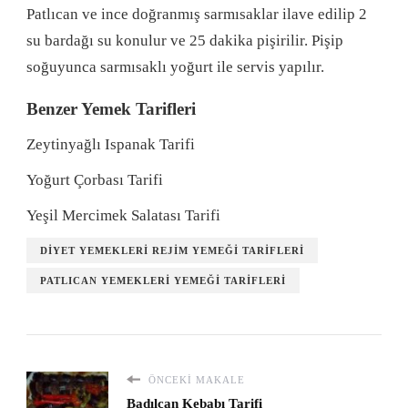
Patlıcan ve ince doğranmış sarmısaklar ilave edilip 2
su bardağı su konulur ve 25 dakika pi­şirilir. Pişip
soğuyunca sarmısaklı yoğurt ile servis yapılır.
Benzer Yemek Tarifleri
Zeytinyağlı Ispanak Tarifi
Yoğurt Çorbası Tarifi
Yeşil Mercimek Salatası Tarifi
DIYET YEMEKLERI REJIM YEMEĞI TARIFLERI
PATLICAN YEMEKLERI YEMEĞI TARIFLERI
ÖNCEKI MAKALE
Badılcan Kebabı Tarifi