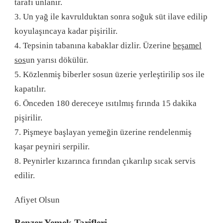
tarafı unlanır.
3. Un yağ ile kavrulduktan sonra soğuk süt ilave edilip
koyulaşıncaya kadar pişirilir.
4. Tepsinin tabanına kabaklar dizlir. Üzerine
beşamel
sos
un yarısı dökülür.
5. Közlenmiş biberler sosun üzerie yerleştirilip sos ile
kapatılır.
6. Önceden 180 dereceye ısıtılmış fırında 15 dakika
pişirilir.
7. Pişmeye başlayan yemeğin üzerine rendelenmiş
kaşar peyniri serpilir.
8. Peynirler kızarınca fırından çıkarılıp sıcak servis
edilir.
Afiyet Olsun
Benzer Yemek Tarifleri