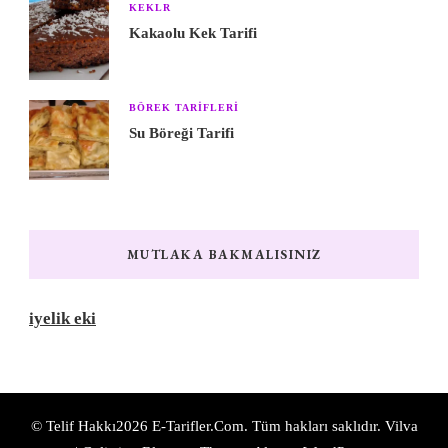
KEKLR
Kakaolu Kek Tarifi
BÖREK TARIFLERI
Su Böreği Tarifi
MUTLAKA BAKMALISINIZ
iyelik eki
© Telif Hakkı2026
E-Tarifler.Com
. Tüm hakları saklıdır.
Vilva