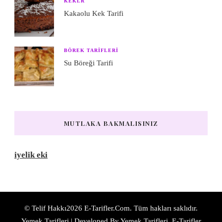
KEKLR
Kakaolu Kek Tarifi
BÖREK TARIFLERI
Su Böreği Tarifi
MUTLAKA BAKMALISINIZ
iyelik eki
© Telif Hakkı2026
E-Tarifler.Com
. Tüm hakları saklıdır.
Yemek Tarifleri | Developed By
Yemek Tarifleri
. E-Tarifler