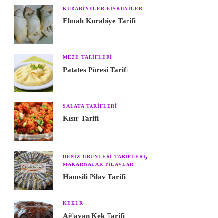
KURABIYELER BISKÜVILER
Elmalı Kurabiye Tarifi
MEZE TARIFLERI
Patates Püresi Tarifi
SALATA TARIFLERI
Kısır Tarifi
DENIZ ÜRÜNLERI TARIFLERI
MAKARNALAR PILAVLAR
Hamsili Pilav Tarifi
KEKLR
Ağlayan Kek Tarifi