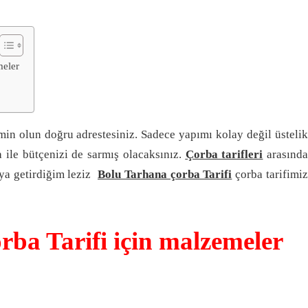
meler
min olun doğru adrestesiniz. Sadece yapımı kolay değil üsteli
 ile bütçenizi de sarmış olacaksınız.
Çorba tarifleri
arasında
raya getirdiğim leziz
Bolu Tarhana çorba Tarifi
çorba tarifimi
rba Tarifi için malzemeler