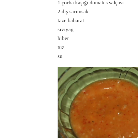
1 çorba kaşığı domates salçası
2 diş sarımsak
taze baharat
sıvıyağ
biber
tuz
su