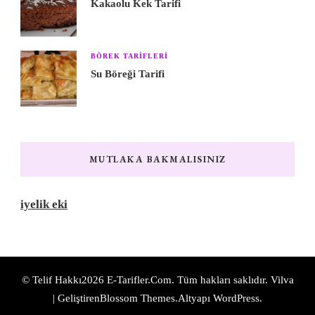
Kakaolu Kek Tarifi
BÖREK TARIFLERI
Su Böreği Tarifi
MUTLAKA BAKMALISINIZ
iyelik eki
© Telif Hakkı2026
E-Tarifler.Com
. Tüm hakları saklıdır.
Vilva
| Geliştiren
Blossom Themes
.Altyapı
WordPress
.