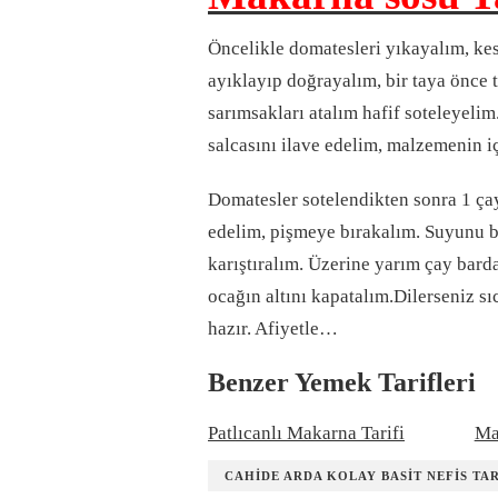
Öncelikle domatesleri yıkayalım, ke
ayıklayıp doğrayalım, bir taya önce t
sarımsakları atalım hafif soteleyeli
salcasını ilave edelim, malzemenin iç
Domatesler sotelendikten sonra 1 ça
edelim, pişmeye bırakalım. Suyunu bi
karıştıralım. Üzerine yarım çay barda
ocağın altını kapatalım.Dilerseniz s
hazır. Afiyetle…
Benzer Yemek Tarifleri
Patlıcanlı Makarna Tarifi
Ma
CAHIDE ARDA KOLAY BASIT NEFIS TA