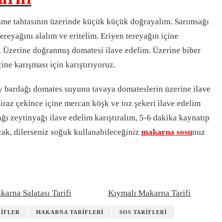
sme tahtasının üzerinde küçük küçük doğrayalım. Sarımsağı
ereyağını alalım ve eritelim. Eriyen tereyağın içine
m. Üzerine doğranmış domatesi ilave edelim. Üzerine biber
ine karışması için karıştırıyoruz.
y bardağı domates suyunu tavaya domateslerin üzerine ilave
raz çekince içine mercan köşk ve toz şekeri ilave edelim
ğı zeytinyağı ilave edelim karıştıralım, 5-6 dakika kaynatıp
ıcak, dilerseniz soğuk kullanabileceğiniz
makarna sosu
nuz
karna Salatası Tarifi
Kıymalı Makarna Tarifi
RIFLER
MAKARNA TARIFLERI
SOS TARIFLERI