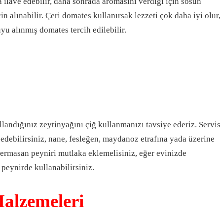
 ilave edebilir, daha sonrada aromasını verdiği için sosun
in alınabilir. Çeri domates kullanırsak lezzeti çok daha iyi olur,
u alınmış domates tercih edilebilir.
llandığınız zeytinyağını çiğ kullanmanızı tavsiye ederiz. Servis
 edebilirsiniz, nane, fesleğen, maydanoz etrafına yada üzerine
 Permasan peyniri mutlaka eklemelisiniz, eğer evinizde
peynirde kullanabilirsiniz.
alzemeleri