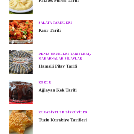
Patates Püresi Tarifi
SALATA TARIFLERI
Kısır Tarifi
DENIZ ÜRÜNLERI TARIFLERI
MAKARNALAR PILAVLAR
Hamsili Pilav Tarifi
KEKLR
Ağlayan Kek Tarifi
KURABIYELER BISKÜVILER
Tuzlu Kurabiye Tarifleri