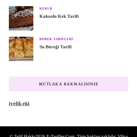
KEKLR
Kakaolu Kek Tarifi
BÖREK TARIFLERI
Su Böreği Tarifi
MUTLAKA BAKMALISINIZ
iyelik eki
© Telif Hakkı2026
E-Tarifler.Com
. Tüm hakları saklıdır.
Vilva