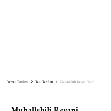
Yemek Tarifleri
Tatlı Tarifleri
Muhallebili Revani Tarifi
Muhallebili Revani