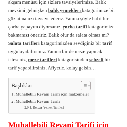
akşam menüsü için sizlere tavsiyelerimize. Balık
mevsimi gelmişken
balık yemekleri
katagorimize bir
göz atmanızı tavsiye ederiz. Yanına şöyle hafif bir
çorba yapayım diyorsanız,
çorba tarifi
katagorimize
bakmanızı öneririz. Balık olur da salata olmaz mı?
Salata tarifleri
katagorimizden sevdiğiniz bir
tarif
uygulayabilirsiniz. Yanına bir de meze yapmak
isteseniz,
meze tarifleri
katagorisinden
sebzeli
bir
tarif yapabilirsiniz. Afiyetle, kolay gelsin…
Başlıklar
Muhallebili Revani Tarifi için malzemeler
Muhallebili Revani Tarifi
Benzer Yemek Tarifleri
Muhallebili Revani Tarifi için