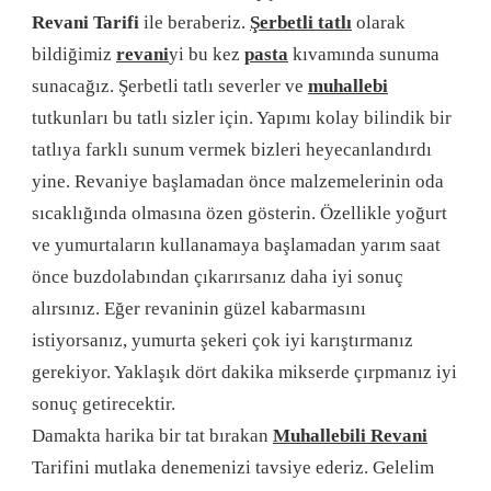
Revani Tarifi
ile beraberiz.
Şerbetli tatlı
olarak
bildiğimiz
revani
yi bu kez
pasta
kıvamında sunuma
sunacağız. Şerbetli tatlı severler ve
muhallebi
tutkunları bu tatlı sizler için. Yapımı kolay bilindik bir
tatlıya farklı sunum vermek bizleri heyecanlandırdı
yine. Revaniye başlamadan önce malzemelerinin oda
sıcaklığında olmasına özen gösterin. Özellikle yoğurt
ve yumurtaların kullanamaya başlamadan yarım saat
önce buzdolabından çıkarırsanız daha iyi sonuç
alırsınız. Eğer revaninin güzel kabarmasını
istiyorsanız, yumurta şekeri çok iyi karıştırmanız
gerekiyor. Yaklaşık dört dakika mikserde çırpmanız iyi
sonuç getirecektir.
Damakta harika bir tat bırakan
Muhallebili Revani
Tarifini mutlaka denemenizi tavsiye ederiz. Gelelim