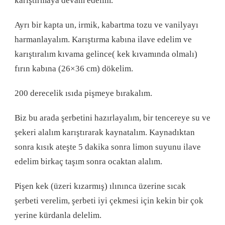
karıştırmaya devam edelim.
Ayrı bir kapta un, irmik, kabartma tozu ve vanilyayı
harmanlayalım. Karıştırma kabına ilave edelim ve
karıştıralım kıvama gelince( kek kıvamında olmalı)
fırın kabına (26×36 cm) dökelim.
200 derecelik ısıda pişmeye bırakalım.
Biz bu arada şerbetini hazırlayalım, bir tencereye su ve
şekeri alalım karıştırarak kaynatalım. Kaynadıktan
sonra kısık ateşte 5 dakika sonra limon suyunu ilave
edelim birkaç taşım sonra ocaktan alalım.
Pişen kek (üzeri kızarmış) ılınınca üzerine sıcak
şerbeti verelim, şerbeti iyi çekmesi için kekin bir çok
yerine kürdanla delelim.