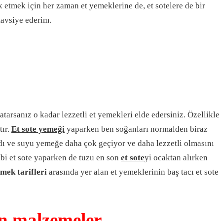
 etmek için her zaman et yemeklerine de, et sotelere de bir
tavsiye ederim.
tarsanız o kadar lezzetli et yemekleri elde edersiniz. Özellikle
tır.
Et sote yemeği
yaparken ben soğanları normalden biraz
ı ve suyu yemeğe daha çok geçiyor ve daha lezzetli olmasını
bi et sote yaparken de tuzu en son
et sote
yi ocaktan alırken
mek tarifleri
arasında yer alan et yemeklerinin baş tacı et sote
çin malzemeler