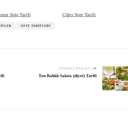
ntar Sote Tarifi
Ciğer Sote Tarifi
RIFLER
SOTE TARIFLERI
SONRAKI MAKALE
ifi
Ton Balıklı Salata (diyet) Tarifi