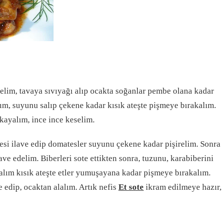
elim, tavaya sıvıyağı alıp ocakta soğanlar pembe olana kadar
lım, suyunu salıp çekene kadar kısık ateşte pişmeye bırakalım.
ıkayalım, ince ince keselim.
esi ilave edip domatesler suyunu çekene kadar pişirelim. Sonra
ave edelim. Biberleri sote ettikten sonra, tuzunu, karabiberini
alım kısık ateşte etler yumuşayana kadar pişmeye bırakalım.
e edip, ocaktan alalım. Artık nefis
Et sote
ikram edilmeye hazır,