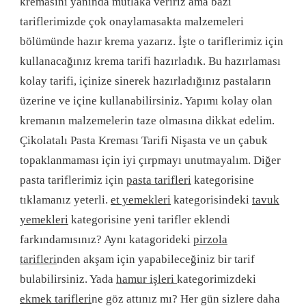
kremasını yanında mutlaka veririz ama bazı
tariflerimizde çok onaylamasakta malzemeleri
bölümünde hazır krema yazarız. İşte o tariflerimiz için
kullanacağınız krema tarifi hazırladık. Bu hazırlaması
kolay tarifi, içinize sinerek hazırladığınız pastaların
üzerine ve içine kullanabilirsiniz. Yapımı kolay olan
kremanın malzemelerin taze olmasına dikkat edelim.
Çikolatalı Pasta Kreması Tarifi Nişasta ve un çabuk
topaklanmaması için iyi çırpmayı unutmayalım. Diğer
pasta tariflerimiz için
pasta tarifleri
kategorisine
tıklamanız yeterli.
et yemekleri
kategorisindeki
tavuk
yemekleri
kategorisine yeni tarifler eklendi
farkındamısınız? Aynı katagorideki
pirzola
tarifleri
nden akşam için yapabileceğiniz bir tarif
bulabilirsiniz. Yada
hamur işleri
kategorimizdeki
ekmek tarifleri
ne göz attınız mı? Her gün sizlere daha