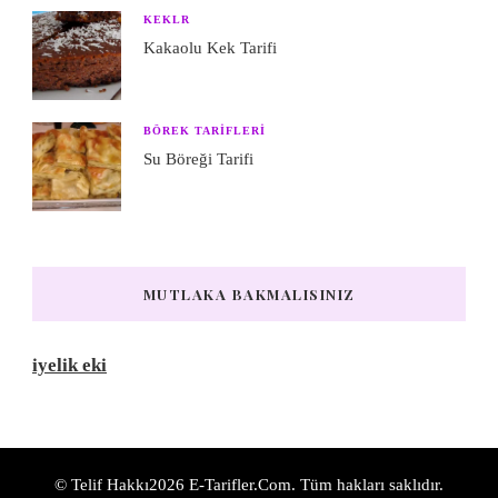
KEKLR
Kakaolu Kek Tarifi
BÖREK TARIFLERI
Su Böreği Tarifi
MUTLAKA BAKMALISINIZ
iyelik eki
© Telif Hakkı2026
E-Tarifler.Com
. Tüm hakları saklıdır.