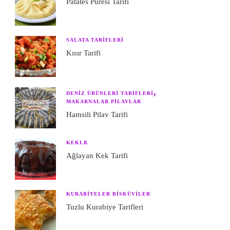
Patates Püresi Tarifi
SALATA TARIFLERI
Kısır Tarifi
DENIZ ÜRÜNLERI TARIFLERI
MAKARNALAR PILAVLAR
Hamsili Pilav Tarifi
KEKLR
Ağlayan Kek Tarifi
KURABIYELER BISKÜVILER
Tuzlu Kurabiye Tarifleri