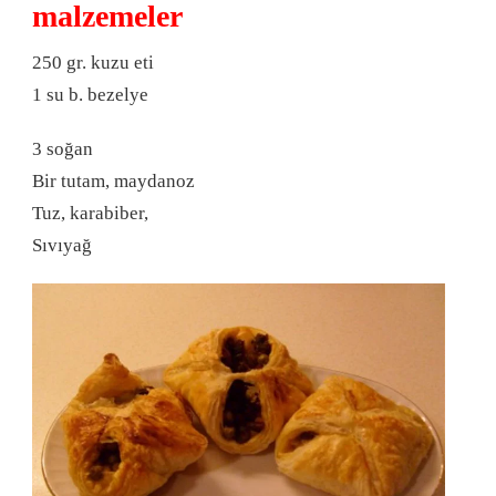
malzemeler
250 gr. kuzu eti
1 su b. bezelye
3 soğan
Bir tutam, maydanoz
Tuz, karabiber,
Sıvıyağ