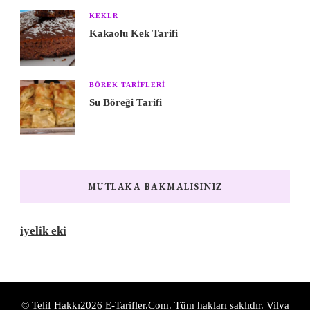
KEKLR
Kakaolu Kek Tarifi
BÖREK TARIFLERI
Su Böreği Tarifi
MUTLAKA BAKMALISINIZ
iyelik eki
© Telif Hakkı2026
E-Tarifler.Com
. Tüm hakları saklıdır.
Vilva