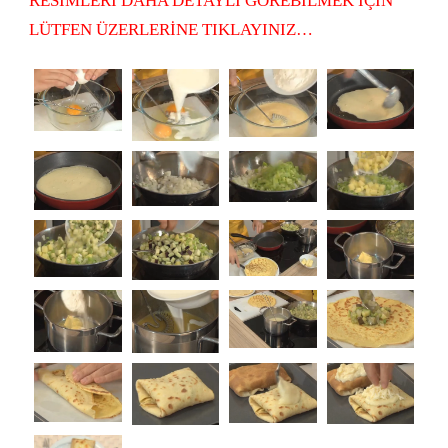
RESİMLERİ DAHA DETAYLI GÖREBİLMEK İÇİN
LÜTFEN ÜZERLERİNE TIKLAYINIZ…