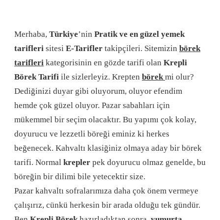
Merhaba,
Türkiye
’nin
Pratik ve en güzel yemek
tarifleri
sitesi
E-Tarifler
takipçileri. Sitemizin
börek
tarifleri
kategorisinin en gözde tarifi olan
Krepli
Börek Tarifi
ile sizlerleyiz. Krepten
börek
mi olur?
Dediğinizi duyar gibi oluyorum, oluyor efendim
hemde çok güzel oluyor. Pazar sabahları için
mükemmel bir seçim olacaktır. Bu yapımı çok kolay,
doyurucu ve lezzetli böreği eminiz ki herkes
beğenecek. Kahvaltı klasiğiniz olmaya aday bir börek
tarifi. Normal
krepler
pek doyurucu olmaz genelde, bu
böreğin bir dilimi bile yetecektir size.
Pazar kahvaltı sofralarımıza daha çok önem vermeye
çalışırız, cünkü herkesin bir arada olduğu tek gündür.
Ben
Krepli Börek
hazırladıktan sonra,
yumurta