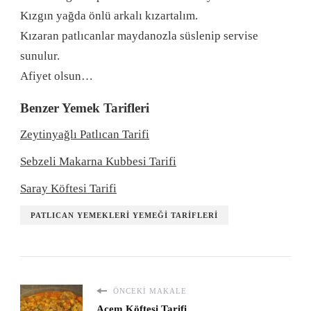
Kızgın yağda önlü arkalı kızartalım.
Kızaran patlıcanlar maydanozla süslenip servise
sunulur.
Afiyet olsun…
Benzer Yemek Tarifleri
Zeytinyağlı Patlıcan Tarifi
Sebzeli Makarna Kubbesi Tarifi
Saray Köftesi Tarifi
PATLICAN YEMEKLERI YEMEĞI TARIFLERI
ÖNCEKI MAKALE
Acem Köftesi Tarifi