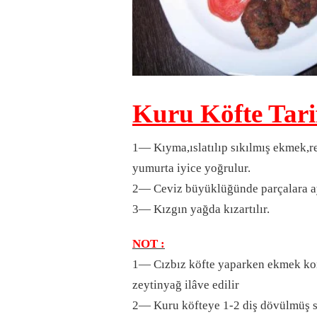
Kuru Köfte Tari
1— Kıyma,ıslatılıp sıkılmış ekmek,
yumurta iyice yoğrulur.
2— Ceviz büyüklüğünde parçalara ayr
3— Kızgın yağda kızartılır.
NOT :
1— Cızbız köfte yaparken ekmek ko
zeytinyağ ilâve edilir
2— Kuru köfteye 1-2 diş dövülmüş sa