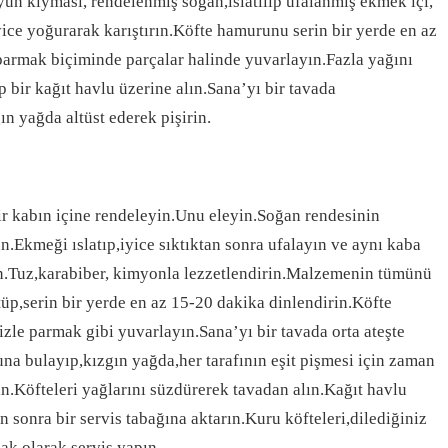
oyun kıyması, rendelenmiş soğan,ıslatılıp ufalanmış ekmek içi,
ice yoğurarak karıştırın.Köfte hamurunu serin bir yerde en az
parmak biçiminde parçalar halinde yuvarlayın.Fazla yağını
p bir kağıt havlu üzerine alın.Sana’yı bir tavada
ın yağda altüst ederek pişirin.
ir kabın içine rendeleyin.Unu eleyin.Soğan rendesinin
.Ekmeği ıslatıp,iyice sıktıktan sonra ufalayın ve aynı kaba
n.Tuz,karabiber, kimyonla lezzetlendirin.Malzemenin tümünü
tüp,serin bir yerde en az 15-20 dakika dinlendirin.Köfte
zle parmak gibi yuvarlayın.Sana’yı bir tavada orta ateşte
 una bulayıp,kızgın yağda,her tarafının eşit pişmesi için zaman
ın.Köfteleri yağlarını süzdürerek tavadan alın.Kağıt havlu
 sonra bir servis tabağına aktarın.Kuru köfteleri,dilediğiniz
cak olarak servis yapın.