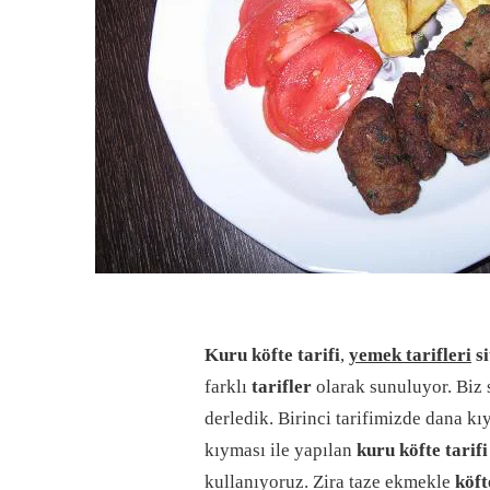
Kuru köfte tarifi
,
yemek tarifleri
si
farklı
tarifler
olarak sunuluyor. Biz
derledik. Birinci tarifimizde dana kı
kıyması ile yapılan
kuru köfte tarifi
kullanıyoruz. Zira taze ekmekle
köft