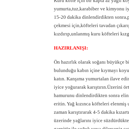
Kuru köfte için bir kapta az yağlı k
yumurta,tuz,karabiber ve kimyonu iy
15-20 dakika dinlendirdikten sonra,
çekmesi için,köfteleri tavadan çıkarı
kızdırıp,unlanmış kuru köfteleri kızg
HAZIRLANIŞI:
Ön hazırlık olarak soğanı büyükçe b
bulunduğu kabın içine kıymayı koyun
katın. Kanşıma yumurtalan ilave edi
iyice yoğurarak karıştırın.Üzerini ör
hamurunu dinlendirdikten sonra elini
eritin. Yağ kızınca köfteleri elenmiş
zaman karıştırarak 4-5 dakika kızart
üzerinde yağlarını iyice süzdürdükten
garnitür ile soğuk veya dilerseniz sı