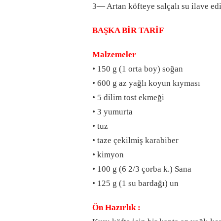
3— Artan köfteye salçalı su ilave edi
BAŞKA BİR TARİF
Malzemeler
• 150 g (1 orta boy) soğan
• 600 g az yağlı koyun kıyması
• 5 dilim tost ekmeği
• 3 yumurta
• tuz
• taze çekilmiş karabiber
• kimyon
• 100 g (6 2/3 çorba k.) Sana
• 125 g (1 su bardağı) un
Ön Hazırlık :