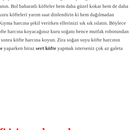
lanın. Bol baharatlı köfteler hem daha güzel kokar hem de daha
kuru köfteleri yarım saat dinlendirin ki hem dağılmadan
Kıyma harcına şekil verirken ellerinizi sık sık ıslatın. Böylece
köfte harcına koyacağınız kuru soğanı bence mutfak robotundan
 sonra köfte harcına koyun. Zira soğan suyu köfte harcının
te
yaparken biraz
sert köfte
yapmak isterseniz çok az galeta