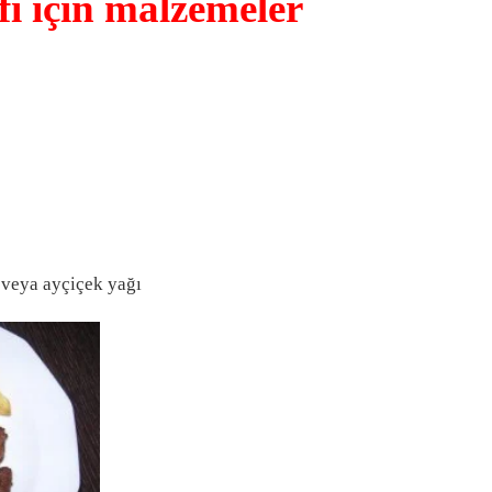
i için malzemeler
 veya ayçiçek yağı