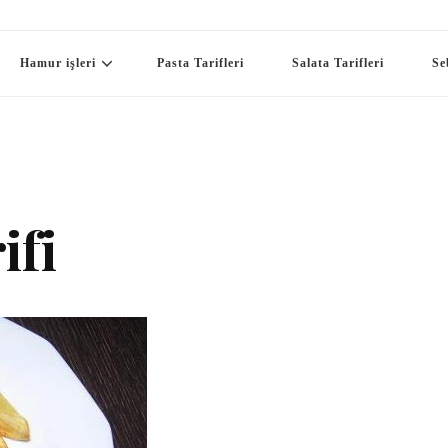
Hamur işleri
Pasta Tarifleri
Salata Tarifleri
Se
ifi