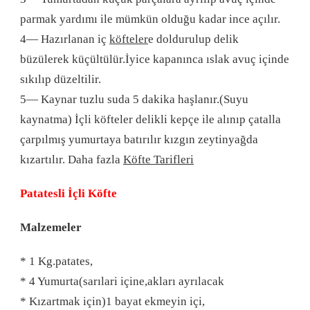
parmak yardımı ile mümkün olduğu kadar ince açılır.
4— Hazırlanan iç
köfteler
e doldurulup delik
büzülerek küçültülür.İyice kapanınca ıslak avuç içinde
sıkılıp düzeltilir.
5— Kaynar tuzlu suda 5 dakika haşlanır.(Suyu
kaynatma) İçli köfteler delikli kepçe ile alınıp çatalla
çarpılmış yumurtaya batırılır kızgın zeytinyağda
kızartılır. Daha fazla
Köfte Tarifleri
Patatesli İçli Köfte
Malzemeler
* 1 Kg.patates,
* 4 Yumurta(sarılari içine,akları ayrılacak
* Kızartmak için)1 bayat ekmeyin içi,