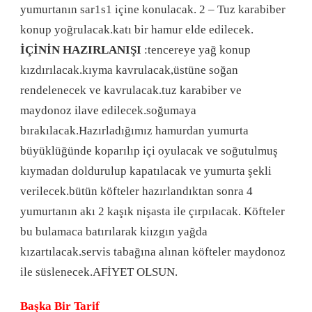
yumurtanın sar1s1 içine konulacak. 2 – Tuz karabiber
konup yoğrulacak.katı bir hamur elde edilecek.
İÇİNİN HAZIRLANIŞI
:tencereye yağ konup
kızdırılacak.kıyma kavrulacak,üstüne soğan
rendelenecek ve kavrulacak.tuz karabiber ve
maydonoz ilave edilecek.soğumaya
bırakılacak.Hazırladığımız hamurdan yumurta
büyüklüğünde koparılıp içi oyulacak ve soğutulmuş
kıymadan doldurulup kapatılacak ve yumurta şekli
verilecek.bütün köfteler hazırlandıktan sonra 4
yumurtanın akı 2 kaşık nişasta ile çırpılacak. Köfteler
bu bulamaca batırılarak kiızgın yağda
kızartılacak.servis tabağına alınan köfteler maydonoz
ile süslenecek.AFİYET OLSUN.
Başka Bir Tarif