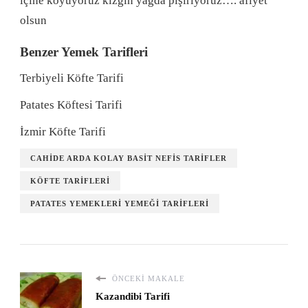
içine koyuyoruz kızgın yagda pişiriyoruz…. afiyet
olsun
Benzer Yemek Tarifleri
Terbiyeli Köfte Tarifi
Patates Köftesi Tarifi
İzmir Köfte Tarifi
CAHIDE ARDA KOLAY BASIT NEFIS TARIFLER
KÖFTE TARIFLERI
PATATES YEMEKLERI YEMEĞI TARIFLERI
ÖNCEKI MAKALE
Kazandibi Tarifi