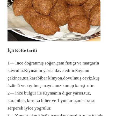
İ
çli Köfte tarifi
1— İnce doğranmış soğan,çam fıstığı ve margarin
kavrulur.Kıymanın yarısı ilave edilir.Suyunu
çekince,tuz,karabiber kimyon,dövülmüş ceviz,kuş
üzümü ve kıyılmış maydanoz konup karıştırılır.
2— ince bulgur ile Kıymanın diğer yarısı,tuz,
karabiber, kırmızı biber ve 1 yumurta,ara sıra su
serperek iyice yoğrulur.
3— Yumurtadan küçük parçalara ayrılıp avuç içinde