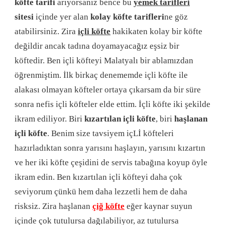
köfte
tarifi
arıyorsanız bence bu
yemek tarifleri
sitesi
içinde yer alan
kolay köfte
tarifleri
ne göz
atabilirsiniz. Zira
içli köfte
hakikaten kolay bir köfte
değildir ancak tadına doyamayacağız eşsiz bir
köftedir. Ben içli köfteyi Malatyalı bir ablamızdan
öğrenmiştim. İlk birkaç denememde içli köfte ile
alakası olmayan köfteler ortaya çıkarsam da bir süre
sonra nefis içli köfteler elde ettim. İçli köfte iki şekilde
ikram ediliyor. Biri
kızartılan içli köfte
, biri
haşlanan
içli köfte
. Benim size tavsiyem içLİ köfteleri
hazırladıktan sonra yarısını haşlayın, yarısını kızartın
ve her iki köfte çeşidini de servis tabağına koyup öyle
ikram edin. Ben kızartılan içli köfteyi daha çok
seviyorum çünkü hem daha lezzetli hem de daha
risksiz. Zira haşlanan
çiğ köfte
eğer kaynar suyun
içinde çok tutulursa dağılabiliyor, az tutulursa