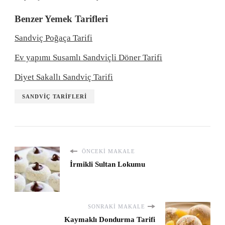
Benzer Yemek Tarifleri
Sandviç Poğaça Tarifi
Ev yapımı Susamlı Sandviçli Döner Tarifi
Diyet Sakallı Sandviç Tarifi
SANDVIÇ TARIFLERI
ÖNCEKI MAKALE
İrmikli Sultan Lokumu
SONRAKI MAKALE
Kaymaklı Dondurma Tarifi