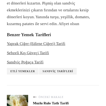
et dönerleri kızartın. Pişmiş olan sandviç
ekmeklerinizi çıkarın fırından ve ortalarını kesip
dönerleri koyun. Yanında turşu, yeşillik, domates,
kızarmış patates ile servi edin. Afiyet olsun
Benzer Yemek Tarifleri
Yaprak Ciğer (Edirne Ciğeri) Tarifi
Sebzeli Kış Güveçi Tarifi
Sandviç Poğaça Tarifi
ETLI YEMEKLER
SANDVIÇ TARIFLERI
ÖNCEKI MAKALE
Muzlu Rulo Tatlı Tarifi