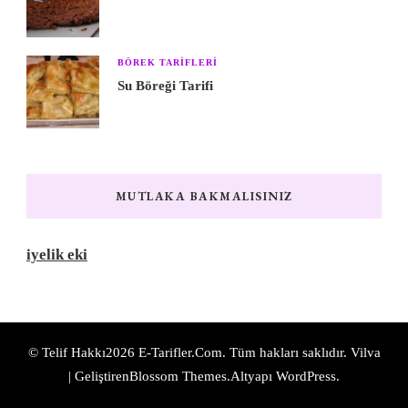
BÖREK TARIFLERI
Su Böreği Tarifi
MUTLAKA BAKMALISINIZ
iyelik eki
© Telif Hakkı2026
E-Tarifler.Com
. Tüm hakları saklıdır.
Vilva
| Geliştiren
Blossom Themes
.Altyapı
WordPress
.