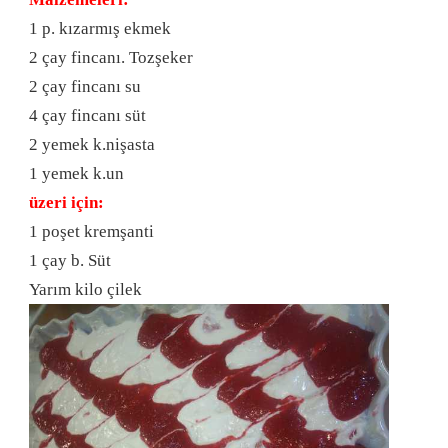
1 p. kızarmış ekmek
2 çay fincanı. Tozşeker
2 çay fincanı su
4 çay fincanı süt
2 yemek k.nişasta
1 yemek k.un
üzeri için:
1 poşet kremşanti
1 çay b. Süt
Yarım kilo çilek