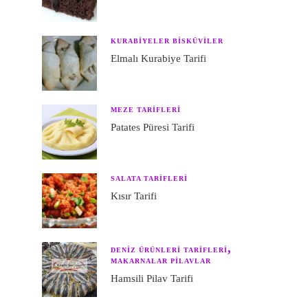
KURABIYELER BISKÜVILER
Elmalı Kurabiye Tarifi
MEZE TARIFLERI
Patates Püresi Tarifi
SALATA TARIFLERI
Kısır Tarifi
DENIZ ÜRÜNLERI TARIFLERI
MAKARNALAR PILAVLAR
Hamsili Pilav Tarifi