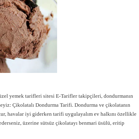
el yemek tarifleri sitesi E-Tarifler takipçileri, dondurmanın
erleyiz: Çikolatalı Dondurma Tarifi. Dondurma ve çikolatanın
 havalar iyi giderken tarifi uygulayalım ev halkını özellikle
derseniz, üzerine sütsüz çikolatayı benmari üsülü, eritip