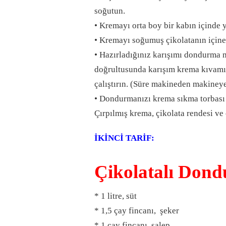
soğutun.
• Kremayı orta boy bir kabın içinde 
• Kremayı soğumuş çikolatanın içine y
• Hazırladığınız karışımı dondurma m
doğrultusunda karışım krema kıvam
çalıştırın. (Süre makineden makineye
• Dondurmanızı krema sıkma torbası
Çırpılmış krema, çikolata rendesi ve 
İKİNCİ TARİF:
Çikolatalı Dond
* 1 litre, süt
* 1,5 çay fincanı, şeker
* 1 çay fincanı, salep