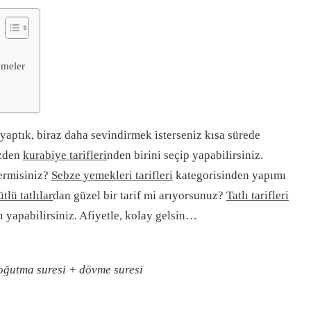
emeler
yaptık, biraz daha sevindirmek isterseniz kısa sürede
zden
kurabiye tarifleri
nden birini seçip yapabilirsiniz.
ermisiniz?
Sebze yemekleri tarifleri
kategorisinden yapımı
ütlü tatlılar
dan güzel bir tarif mi arıyorsunuz?
Tatlı tarifleri
lı yapabilirsiniz. Afiyetle, kolay gelsin…
soğutma suresi + dövme suresi