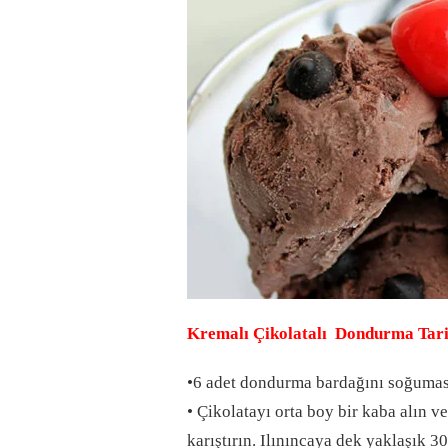
Kremalı
Çikolatalı Dondurma Tari
•6 adet dondurma bardağını soğuması
• Çikolatayı orta boy bir kaba alın 
karıştırın. Ilınıncaya dek yaklaşık 