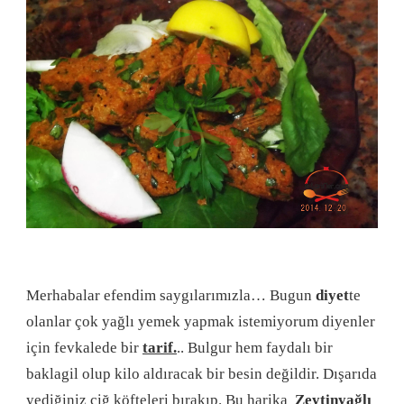
Merhabalar efendim saygılarımızla… Bugun
diyet
te
olanlar çok yağlı yemek yapmak istemiyorum diyenler
için fevkalede bir
tarif.
.. Bulgur hem faydalı bir
baklagil olup kilo aldıracak bir besin değildir. Dışarıda
yediğiniz çiğ köfteleri bırakıp. Bu harika
Zeytinyağlı