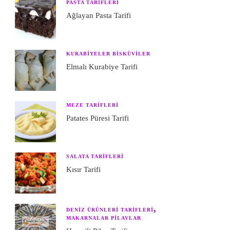
PASTA TARIFLERI
Ağlayan Pasta Tarifi
KURABIYELER BISKÜVILER
Elmalı Kurabiye Tarifi
MEZE TARIFLERI
Patates Püresi Tarifi
SALATA TARIFLERI
Kısır Tarifi
DENIZ ÜRÜNLERI TARIFLERI
MAKARNALAR PILAVLAR