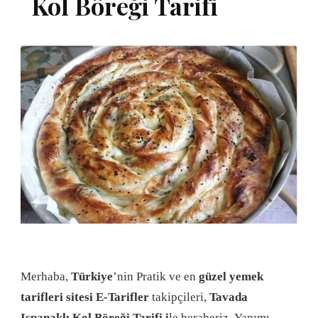
Kol Böreği Tarifi
Merhaba,
Türkiye
’nin Pratik ve en
güzel yemek
tarifleri sitesi E-Tarifler
takipçileri,
Tavada
Ispanaklı Kol Böreği Tarifi i
le beraberiz. Yapımı