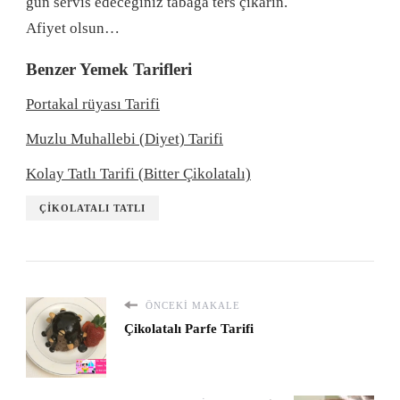
gün servis edeceğiniz tabağa ters çıkarın.
Afiyet olsun…
Benzer Yemek Tarifleri
Portakal rüyası Tarifi
Muzlu Muhallebi (Diyet) Tarifi
Kolay Tatlı Tarifi (Bitter Çikolatalı)
ÇIKOLATALI TATLI
ÖNCEKI MAKALE
Çikolatalı Parfe Tarifi