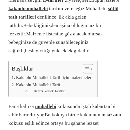
Merhaba sevgili
E-tarifler
ziyaretçileri.Bugün sizlere
kakaolu muhallebi
tarifini vereceğiz.Muhallebi
sütlü
tatlı tarifleri
denilince ilk akla gelen
tatlıdır.Bebekliğimizden aşina olduğumuz bir
lezzettir.Malzeme listesine göz atacak olursak
bebeğinize de güvenle sunabileceğiniz
sağlıklı,besleyiciliği yüksek ek gıdadır.
Başlıklar
Kakaolu Muhallebi Tarifi için malzemeler
Kakaolu Muhallebi Tarifi
Benzer Yemek Tarifleri
Bana kalırsa
muhallebi
kokusunda iştah kabartan bir
sihir barındırıyor.Bu kokuya birde kakaonun muazzam
kokusu eşlik edince ortaya bu şahane lezzet