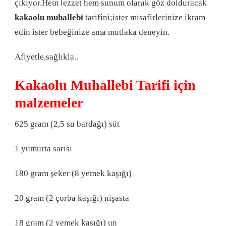
çıkıyor.Hem lezzet hem sunum olarak göz dolduracak
kakaolu muhallebi
tarifini;ister misafirlerinize ikram
edin ister bebeğinize ama mutlaka deneyin.
Afiyetle,sağlıkla..
Kakaolu Muhallebi Tarifi için
malzemeler
625 gram (2,5 su bardağı) süt
1 yumurta sarısı
180 gram şeker (8 yemek kaşığı)
20 gram (2 çorba kaşığı) nişasta
18 gram (2 yemek kaşığı) un