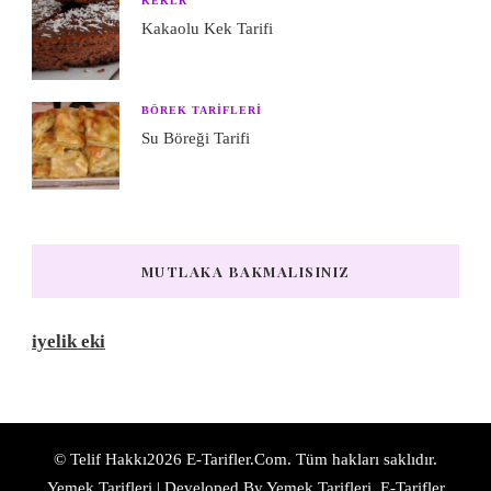
KEKLR
Kakaolu Kek Tarifi
BÖREK TARIFLERI
Su Böreği Tarifi
MUTLAKA BAKMALISINIZ
iyelik eki
© Telif Hakkı2026
E-Tarifler.Com
. Tüm hakları saklıdır.
Yemek Tarifleri | Developed By
Yemek Tarifleri
. E-Tarifler