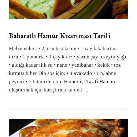
Baharatlı Hamur Kızartması Tarifi
Malzemeler : • 2.5 su b.söke un • 1 çay k.kabartma
tozu • 1 yumurta • 1 çay k.tuz • yarım çay b.zeytinyağı
• aldığı kadar ılık su • nane • yenibahar • kekik • toz
kırmızı biber Dip sos için: • 4 avakado • 1 p.labne
peyniri • 1 tutam dereotu Hamur işi Tarifi Hamuru
oluşturmak için karıştırma kabına …