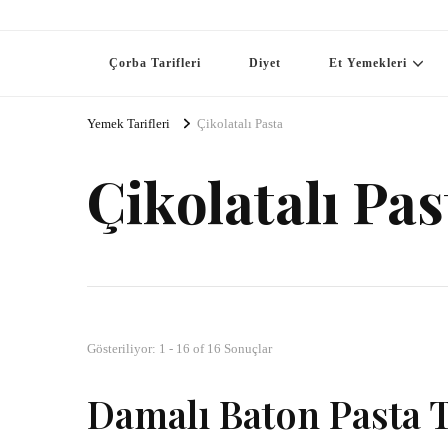
Çorba Tarifleri
Diyet
Et Yemekleri
Yemek Tarifleri
Çikolatalı Pasta
Çikolatalı Pas
Gösteriliyor: 1 - 16 of 16 Sonuçlar
Damalı Baton Pasta T