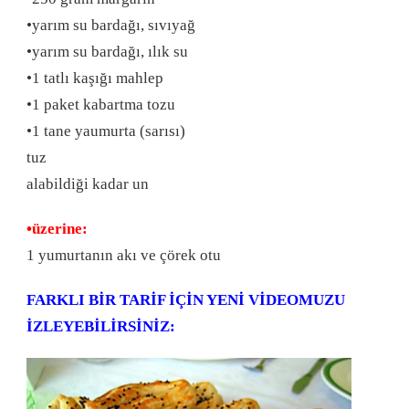
•yarım su bardağı, sıvıyağ
•yarım su bardağı, ılık su
•1 tatlı kaşığı mahlep
•1 paket kabartma tozu
•1 tane yaumurta (sarısı)
tuz
alabildiği kadar un
•üzerine:
1 yumurtanın akı ve çörek otu
FARKLI BİR TARİF İÇİN YENİ VİDEOMUZU
İZLEYEBİLİRSİNİZ: