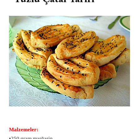
Malzemeler:
•250 gram marğarin