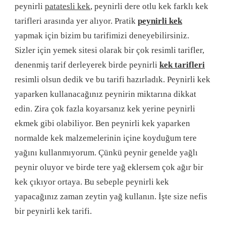
peynirli
patatesli kek
, peynirli dere otlu kek farklı kek
tarifleri arasında yer alıyor. Pratik
peynirli kek
yapmak için bizim bu tarifimizi deneyebilirsiniz.
Sizler için yemek sitesi olarak bir çok resimli tarifler,
denenmiş tarif derleyerek birde peynirli
kek tarifleri
resimli olsun dedik ve bu tarifi hazırladık. Peynirli kek
yaparken kullanacağınız peynirin miktarına dikkat
edin. Zira çok fazla koyarsanız kek yerine peynirli
ekmek gibi olabiliyor. Ben peynirli kek yaparken
normalde kek malzemelerinin içine koyduğum tere
yağını kullanmıyorum. Çünkü peynir genelde yağlı
peynir oluyor ve birde tere yağ eklersem çok ağır bir
kek çıkıyor ortaya. Bu sebeple peynirli kek
yapacağınız zaman zeytin yağ kullanın. İşte size nefis
bir peynirli kek tarifi.